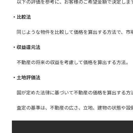
以下の評価を参考に、お客様のご希望金額で決定しま
:
・比較法
同じような物件を比較して価格を算出する方法で、市
・収益還元法
不動産の将来の収益を考慮して価格を算出する方法。
・土地評価法
国が定めた法律に基づいて不動産の価格を算出する方
査定の基準は、不動産の広さ、立地、建物の状態や設