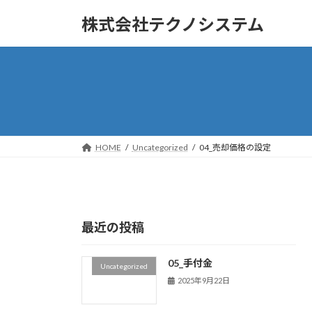
コ
ナ
株式会社テクノシステム
ン
ビ
テ
ゲ
ン
ー
ツ
シ
へ
ョ
ス
ン
キ
に
ッ
移
HOME
Uncategorized
04_売却価格の設定
プ
動
最近の投稿
05_手付金
Uncategorized
2025年9月22日