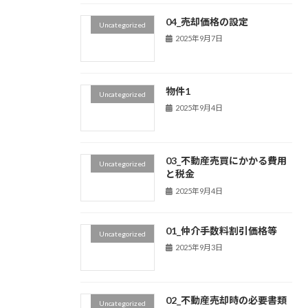
04_売却価格の設定
Uncategorized
2025年9月7日
物件1
Uncategorized
2025年9月4日
03_不動産売買にかかる費用
Uncategorized
と税金
2025年9月4日
01_仲介手数料割引価格等
Uncategorized
2025年9月3日
02_不動産売却時の必要書類
Uncategorized