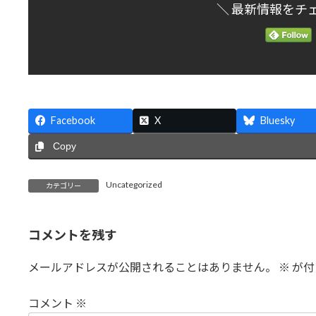
＼ 最新情報をチ
Facebook
X
Bluesky
Copy
Uncategorized
カテゴリー
コメントを残す
メールアドレスが公開されることはありません。
※
が付
コメント
※