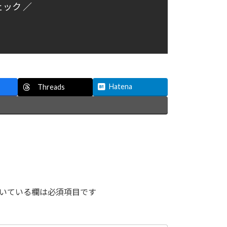
ェック ／
Hatena
Threads
いている欄は必須項目です