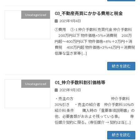
03_不動産売買にかかる費用と税金
Uncategorized
2025年9月4日
①費用 ①-1 仲介手数料 売買代金 仲介手数料
200万円以下 物件価格×5％+消費税 200万
円超～400万円以下 物件価格×4％＋2万円＋消
費税 400万円超 物件価格×3％+6万円＋消費税
低廉な空き家等 […]
続きを読む
01_仲介手数料割引価格等
Uncategorized
2025年9月3日
・売主の方 仲介手数料
30%引き ・売主の紹介者 仲介手数料10%の
紹介料 条件 購入時の「重要事項説明書」の
他、必要書類がおおよそ残っている事。 専
任媒介契約に限る。(専任媒介 → 契約は当 […]
続きを読む